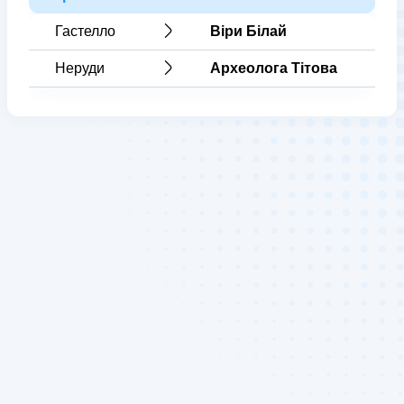
Гастелло
Віри Білай
Неруди
Археолога Тітова