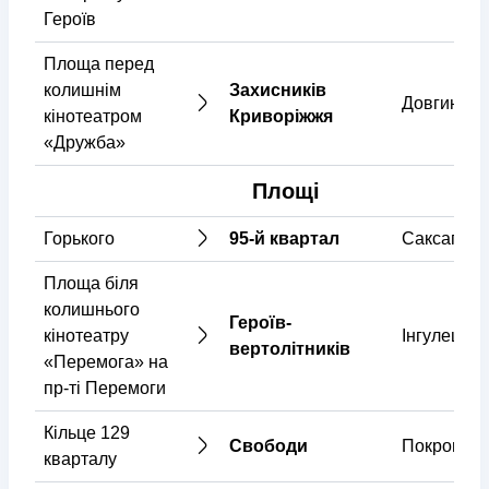
Героїв
Площа перед
колишнім
Захисників
Довгинців
кінотеатром
Криворіжжя
«Дружба»
Площі
Горького
95-й квартал
Саксаганс
Площа біля
колишнього
Героїв-
кінотеатру
Інгулецьки
вертолітників
«Перемога» на
пр-ті Перемоги
Кільце 129
Свободи
Покровськ
кварталу