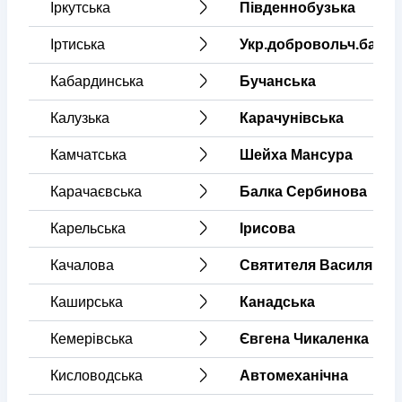
Іркутська
Південнобузька
Іртиська
Укр.добровольч.батал
Кабардинська
Бучанська
Калузька
Карачунівська
Камчатська
Шейха Мансура
Карачаєвська
Балка Сербинова
Карельська
Ірисова
Качалова
Святителя Василя Ве
Каширська
Канадська
Кемерівська
Євгена Чикаленка
Кисловодська
Автомеханічна