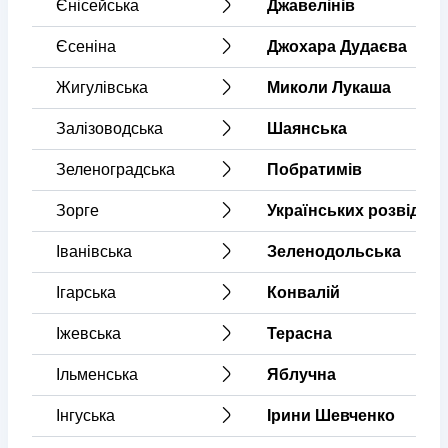
Єнісейська
Джавелінів
Єсеніна
Джохара Дудаєва
Жигулівська
Миколи Лукаша
Залізоводська
Шаянська
Зеленоградська
Побратимів
Зорге
Українських розвідник
Іванівська
Зеленодольська
Ігарська
Конвалій
Іжевська
Терасна
Ільменська
Яблучна
Інгуська
Ірини Шевченко