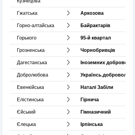
Кузнецова
Гжатська
Аркозова
Горно-алтайська
Байрактарів
Горького
95-й квартал
Грозненська
Чорнобривців
Дагестанська
Іноземних доброволь
Добролюбова
Українсь.добровольчої
Евенкійська
Наталі Забіли
Елістинська
Гірнича
Єйський
Гімназичний
Єлецька
Ірпінська