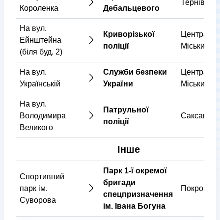
Тернівськ
Короленка
Дебальцевого
На вул.
Криворізької
Центральн
Ейнштейна
поліції
Міський
(біля буд. 2)
На вул.
Служби безпеки
Центральн
Українській
України
Міський
На вул.
Патрульної
Володимира
Саксаганс
поліції
Великого
Інше
Парк 1-ї окремої
Спортивний
бригади
парк ім.
Покровськ
спецпризначення
Суворова
ім. Івана Богуна