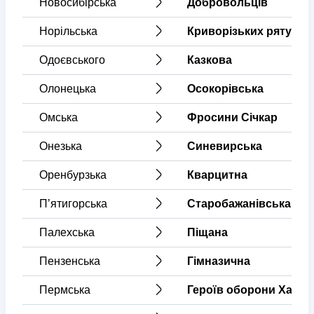
Новосибірська
Добровольців
Норільська
Криворізьких рятувал
Одоєвського
Казкова
Олонецька
Осокорівська
Омська
Фросини Січкар
Онезька
Синевирська
Оренбурзька
Кварцитна
Пʼятигорська
Старобажанівська
Палехська
Піщана
Пензенська
Гімназична
Пермська
Героїв оборони Харко