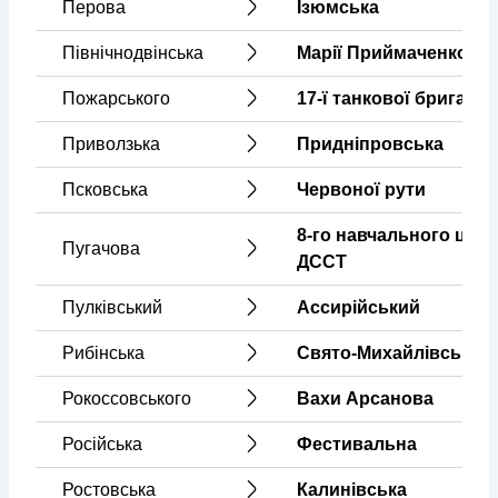
Перова
Ізюмська
Північнодвінська
Марії Приймаченко
Пожарського
17-ї танкової бригади
Приволзька
Придніпровська
Псковська
Червоної рути
8-го навчального цент
Пугачова
ДССТ
Пулківський
Ассирійський
Рибінська
Свято-Михайлівська
Рокоссовського
Вахи Арсанова
Російська
Фестивальна
Ростовська
Калинівська