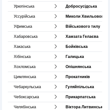
Урюпінська
Добросусідська
Уссурійська
Миколи Хвильового
Уфимська
Військового тилу
Хабаровська
Хамзата Гелаєва
Хакаська
Бойківська
Хібінська
Галицька
Хохломська
Опішнянська
Цимлянська
Прокатників
Чебаркульська
Гуляйпільська
Чебоксарська
Прикарпатська
Челябінська
Віктора Литвинського