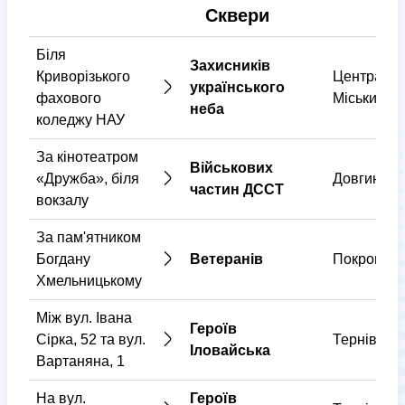
Сквери
Біля
Захисників
Криворізького
Центральн
українського
фахового
Міський
неба
коледжу НАУ
За кінотеатром
Військових
«Дружба», біля
Довгинців
частин ДССТ
вокзалу
За пам'ятником
Богдану
Ветеранів
Покровськ
Хмельницькому
Між вул. Івана
Героїв
Сірка, 52 та вул.
Тернівськ
Іловайська
Вартаняна, 1
На вул.
Героїв