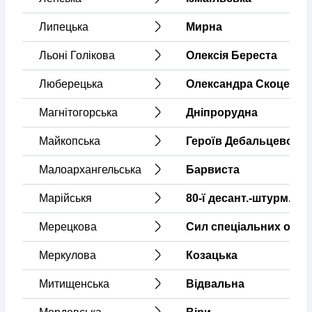
Липецька
Мирна
Льоні Голікова
Олексія Береста
Люберецька
Олександра Скоцеляс
Магнітогорська
Дніпрорудна
Майкопська
Героїв Дебальцевого
Малоархангельська
Барвиста
Марійськя
80-ї десант.-штурм.бр
Мерецкова
Сил спеціальних опер
Меркулова
Козацька
Митищенська
Відвальна