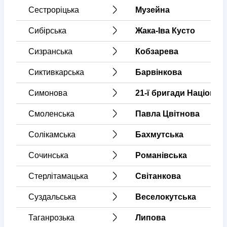
Сестроріцька
Музейна
Сибірська
Жака-Іва Кусто
Сизранська
Кобзарева
Сиктивкарська
Барвінкова
Симонова
21-ї бригади Націон.гв
Смоленська
Павла Цвітнова
Солікамська
Бахмутська
Сочинська
Романівська
Стерлітамацька
Світанкова
Суздальська
Веселокутська
Таганрозька
Липова