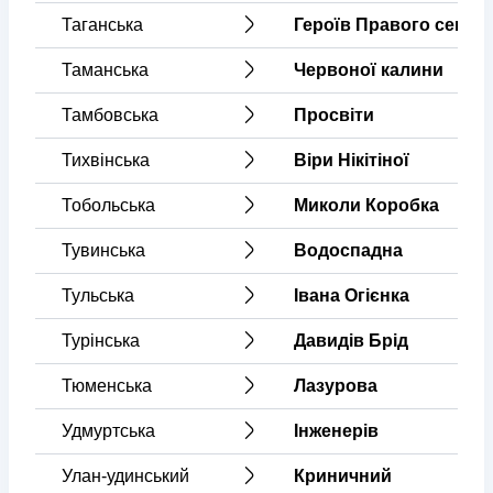
Таганська
Героїв Правого секто
Таманська
Червоної калини
Тамбовська
Просвіти
Тихвінська
Віри Нікітіної
Тобольська
Миколи Коробка
Тувинська
Водоспадна
Тульська
Івана Огієнка
Турінська
Давидів Брід
Тюменська
Лазурова
Удмуртська
Інженерів
Улан-удинський
Криничний