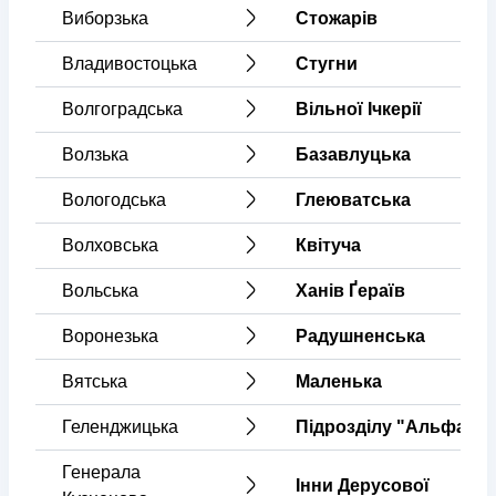
Виборзька
Стожарів
Владивостоцька
Стугни
Волгоградська
Вільної Ічкерії
Волзька
Базавлуцька
Вологодська
Глеюватська
Волховська
Квітуча
Вольська
Ханів Ґераїв
Воронезька
Радушненська
Вятська
Маленька
Геленджицька
Підрозділу "Альфа"
Генерала
Інни Дерусової