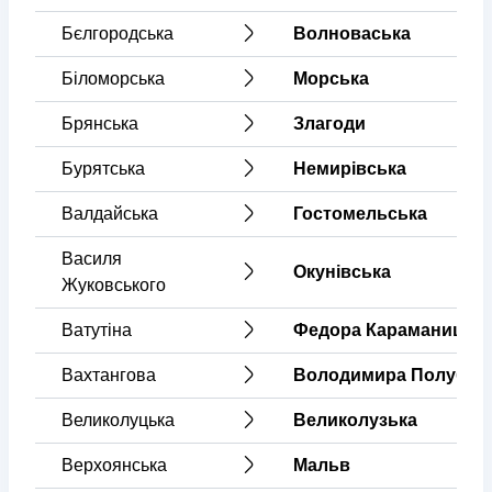
Бєлгородська
Волноваська
Біломорська
Морська
Брянська
Злагоди
Бурятська
Немирівська
Валдайська
Гостомельська
Василя
Окунівська
Жуковського
Ватутіна
Федора Караманиць
Вахтангова
Володимира Полубоя
Великолуцька
Великолузька
Верхоянська
Мальв