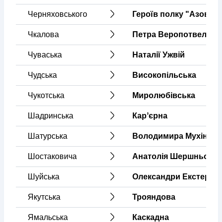
Черняховського
Героїв полку "Азов"
Чкалова
Петра Веропотвеляна
Чуваська
Наталії Ужвій
Чудська
Високопільська
Чукотська
Миролюбівська
Шадринська
Карʼєрна
Шатурська
Володимира Мухіна
Шостаковича
Анатолія Шершньова
Шуйська
Олександри Екстер
Якутська
Трояндова
Ямальська
Каскадна