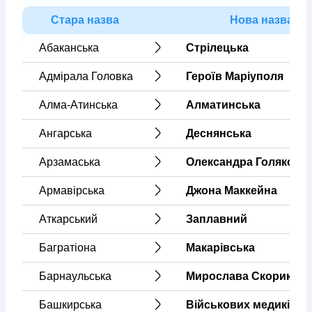
Стара назва
Нова назва
Абаканська
Стрілецька
Адмірала Головка
Героїв Маріуполя
Алма-Атинська
Алматинська
Ангарська
Деснянська
Арзамаська
Олександра Голякова
Армавірська
Джона Маккейна
Аткарський
Заплавний
Багратіона
Макарівська
Барнаульська
Мирослава Скорика
Башкирська
Військових медиків