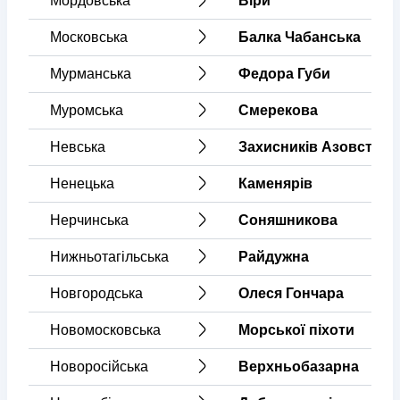
Мордовська
Віри
Московська
Балка Чабанська
Мурманська
Федора Губи
Муромська
Смерекова
Невська
Захисників Азовсталі
Ненецька
Каменярів
Нерчинська
Соняшникова
Нижньотагільська
Райдужна
Новгородська
Олеся Гончара
Новомосковська
Морської піхоти
Новоросійська
Верхньобазарна