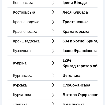
Ковровська
Ірини Вільде
Костромська
Леся Курбаса
Красноводська
Тростянецька
Красноярська
Краматорська
Кронштадтська
60-ї піхотної бригади
Кузнецька
Івано-Франківська
129-ї
Купріна
бригад.територ.оборо
Курганська
Цегельна
Курська
Слобожанська
Курчатова
Віктора Оцерклевича
Ленська
Ізмаїльська