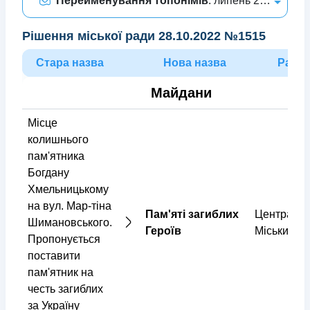
Перейменування топонімів
: липень 2022
Рішення міської ради 28.10.2022 №1515
Стара назва
Нова назва
Райо
Майдани
Місце
колишнього
пам'ятника
Богдану
Хмельницькому
на вул. Мар-тіна
Пам'яті загиблих
Центральн
Шимановського.
Героїв
Міський
Пропонується
поставити
пам'ятник на
честь загиблих
за Україну