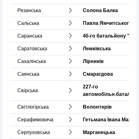
Рязанська
Солона Балка
Сальська
Павла Ямчитського
Саранська
40-го батальйону "Кр
Саратовська
Лемківська
Сахалінська
Лірників
Саянська
Смарагдова
227-го
Свірська
автомобільн.батальй
Світлогірська
Волонтерів
Серафимовича
Гетьмана Івана Мазеп
Серпуховська
Марганецька