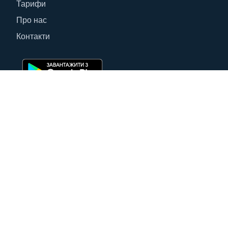
Тарифи
Про нас
Контакти
Контакти
Україна, 50006, м.Кривий Ріг, вул. Степана
Тільги 11, прим.1.
мобільні:
стаціонарні:
+38 (067) 000–14–88
+38 (0564) 99–0–204
+38 (067) 703–00–13
+38 (0564) 99–0–205
Угода користувача