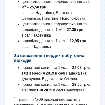
централізованого водопостачання за 1
3
м
–
25,50 грн.
в селах Надежівка, Братсько–
Семенівка, Пичугине, Новопокровка
централізованого водопостачання та
3
водовідведення за 1 м
–
27,35 грн.
в селі Надежівка
водовідведення за 1 чол. –
12,95 грн.
в селі Надежівка
За вивезення твердих побутових
відходів
приватний сектор за 1 чол. –
24,08 грн.
з
01 вересня 2019
в селі Надеждівка
для вулиць Відважна та Озерна
приватний сектор за 1 чол. –
29,55 грн.
з
12 жовтня 2019
в селі Надеждівка
*
– рішення №09 виконавчого комітету