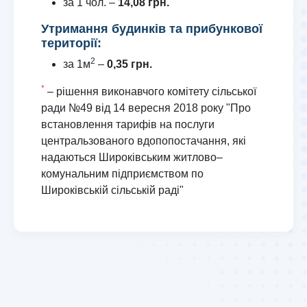
за 1 чол. –
14,08 грн.
Утримання будинків та прибункової
території:
2
за 1м
–
0,35 грн.
*
– рішення виконавчого комітету сільської
ради №49 від 14 вересня 2018 року "Про
встановлення тарифів на послуги
центральзованого вдопопостачання, які
надаються Широківським житлово–
комунальним підприємством по
Широківській сільській раді"