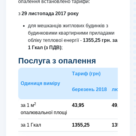
опалення встановлено тарифи:
з
29 листопада 2017 року
для мешканців житлових будинків з
будинковими квартирними приладами
обліку теплової енергії -
1355,25 грн. за
1 Гкал (з ПДВ)
;
Послуга з опалення
Тариф (грн)
Одиниця виміру
березень 2018
лютий 20
2
за 1 м
43,95
49,38
опалювальної площі
за 1 Гкал
1355,25
1355,25