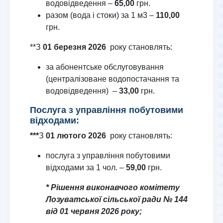
водовідведення –
65,00
грн.
разом (вода і стоки) за 1 м3 –
110,00
грн.
**З
01 березня 2026
року становлять:
за абонентське обслуговування
(централізоване водопостачання та
водовідведення) –
33,00
грн.
Послуга з управління побутовими
відходами:
***
З
01 лютого 2026
року становлять:
послуга з управління побутовими
відходами за 1 чол. –
59,00
грн.
* Рішення виконавчого комітету
Лозуватської сільської ради № 144
від 01 червня 2026 року;